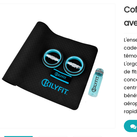
Cof
ave
L'ens
cadea
témoi
L'org
de fi
conce
centr
bénéf
aérop
rapid