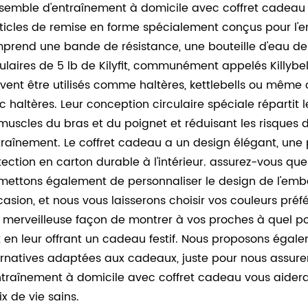
nsemble d'entraînement à domicile avec coffret cadeau
rticles de remise en forme spécialement conçus pour l'e
prend une bande de résistance, une bouteille d'eau de s
culaires de 5 lb de Kilyfit, communément appelés Killybell
vent être utilisés comme haltères, kettlebells ou mêm
c haltères. Leur conception circulaire spéciale répartit
 muscles du bras et du poignet et réduisant les risque
ntraînement. Le coffret cadeau a un design élégant, une
tection en carton durable à l'intérieur. assurez-vous qu
mettons également de personnaliser le design de l'embal
ccasion, et nous vous laisserons choisir vos couleurs préf
 merveilleuse façon de montrer à vos proches à quel po
t en leur offrant un cadeau festif. Nous proposons égal
ernatives adaptées aux cadeaux, juste pour nous assurer 
ntraînement à domicile avec coffret cadeau vous aidera
ix de vie sains.