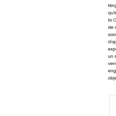
Nin
qu'
la 
de 
sao
d'a
exp
un 
ven
eng
obj