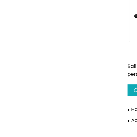
Bal
pers
C
Ha
Ac