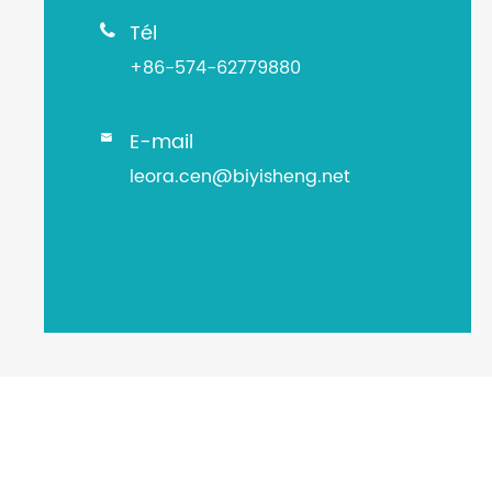
Tél

+86-574-62779880
E-mail

leora.cen@biyisheng.net