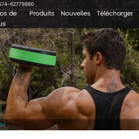
574-62779880
os de
Produits
Nouvelles
Télécharger
us
au