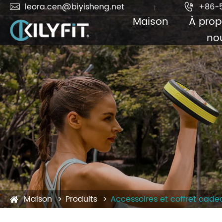
leora.cen@biyisheng.net
+86-


Maison
À prop
no
Maison
Produits
Accessoires et coffret cade