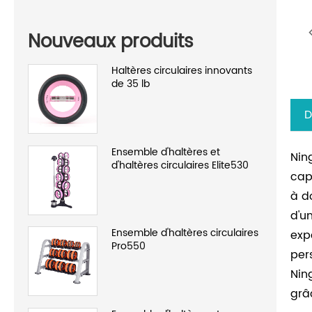
Nouveaux produits
Haltères circulaires innovants
de 35 lb
D
Ensemble d'haltères et
Nin
d'haltères circulaires Elite530
cap
à d
d'u
Ensemble d'haltères circulaires
exp
Pro550
per
Nin
grâ