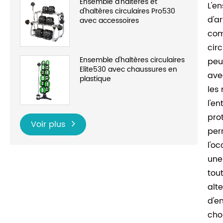
Ensemble d'haltères et
L'e
d'haltères circulaires Pro530
d'a
avec accessoires
com
cir
Ensemble d'haltères circulaires
peu
Elite530 avec chaussures en
ave
plastique
les
l'e
pro
Voir plus
per
l'o
une
tou
alt
d'e
cho